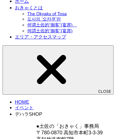
ホーム
おきゃくとは
The Okyaku of Tosa
도사의 ‘오캬쿠’란
何谓土佐的“御客”(宴席)
何謂土佐的“御客”(宴席)
エリア・アクセスマップ
CLOSE
HOME
イベント
デハラSHOP
●土佐の「おきゃく」事務局
〒780-0870 高知市本町3-3-39