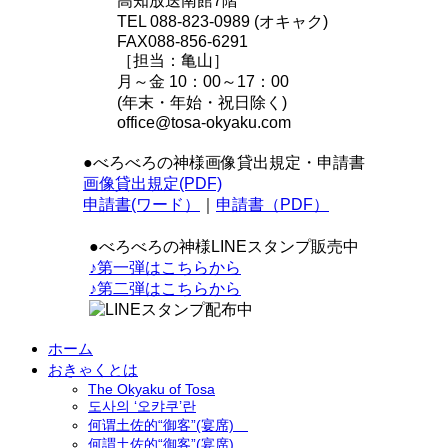
高知放送南館7階
TEL 088-823-0989 (オキャク)
FAX088-856-6291
［担当：亀山］
月～金 10：00～17：00
(年末・年始・祝日除く)
office@tosa-okyaku.com
●べろべろの神様画像貸出規定・申請書
画像貸出規定(PDF)
申請書(ワード）
｜
申請書（PDF）
●べろべろの神様LINEスタンプ販売中
♪第一弾はこちらから
♪第二弾はこちらから
ホーム
おきゃくとは
The Okyaku of Tosa
도사의 ‘오캬쿠’란
何谓土佐的“御客”(宴席)
何謂土佐的“御客”(宴席)