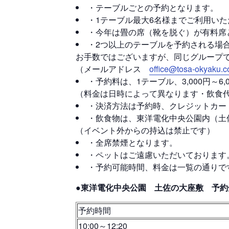
・テーブルごとの予約となります。
・1テーブル最大6名様までご利用い
・今年は畳の席（靴を脱ぐ）が有料席
・2つ以上のテーブルを予約される場
お手数ではございますが、同じグループ
（メールアドレス
office@tosa-okyaku.
・予約料は、1テーブル、3,000円～6
（料金は日時によって異なります・飲食
・決済方法は予約時、クレジットカー
・飲食物は、東洋電化中央公園内（土
（イベント外からの持込は禁止です）
・全席禁煙となります。
・ペットはご遠慮いただいております
・予約可能時間、料金は一覧の通りで
●東洋電化中央公園 土佐の大座敷 予約畳
予約時間
10:00～12:20