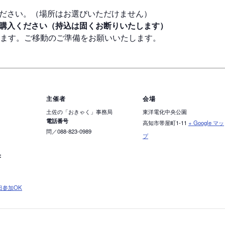
ください。（場所はお選びいただけません）
購入ください（持込は固くお断りいたします）
します。ご移動のご準備をお願いいたします。
主催者
会場
土佐の「おきゃく」事務局
東洋電化中央公園
電話番号
高知市帯屋町1-11
+ Google マッ
問／088-823-0989
プ
:
日参加OK