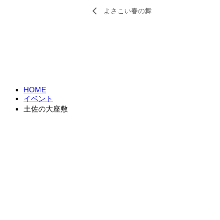
よさこい春の舞
HOME
イベント
土佐の大座敷