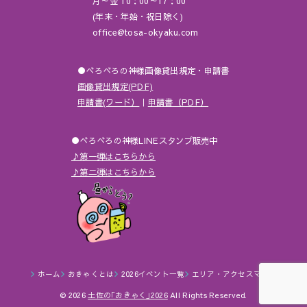
月～金 10：00～17：00
(年末・年始・祝日除く)
office@tosa-okyaku.com
●べろべろの神様画像貸出規定・申請書
画像貸出規定(PDF)
申請書(ワード）
｜
申請書（PDF）
●べろべろの神様LINEスタンプ販売中
♪第一弾はこちらから
♪第二弾はこちらから
ホーム
おきゃくとは
2026イベント一覧
エリア・アクセスマップ
© 2026
土佐の｢おきゃく｣2026
All Rights Reserved.