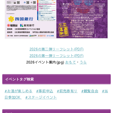
2026の第二弾リーフレット(PDF)
2026の第一弾リーフレット(PDF)
2026イベント案内(jpg)
おもて
・
うら
イベントタグ検索
#お酒が楽しめる
#事前申込
#前売券有り
#観覧自由
#当
日参加OK
#ステージイベント