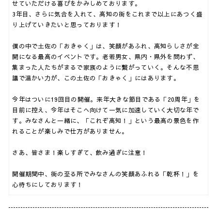
せていただける喜びをかみしめております。
3年目、さらに気合を入れて、高知の街をこれまで以上にあつく盛
り上げていきたいと思っております！
僕の中で土佐の「おきゃく」は、笑顔があふれ、高知らしさが全
開になる最高のイベントです。老若男女、県内・県外を問わず、
集まった人たちがまるで家族のように繋がっていく。そんな不思
議で温かい力が、この土佐の「おきゃく」にはあります。
今年はついに19回目の開催。来年大きな節目である「20周年」を
目前に控え、今年はそこへ向けて一気に加速していく大切な年で
す。みなさんと一緒に、「これぞ高知！」という最高の景色を作
れることが楽しみで仕方がありません。
さあ、皆さま！楽しすぎて、飲み過ぎに注意！
開催期間中、街の至る所でみなさんの笑顔あふれる「乾杯！」を
心待ちにしております！