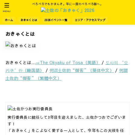
べろべろでもかまんき。年に一度のべろべろ詣へ。
MENU
ホーム
おきゃくとは
2026イベント一覧
エリア・アクセスマップ
おきゃくとは
おきゃくとは…
⇒The Okyaku of Tosa（英語）
/
도사의 ‘오
캬쿠’란（韓国語）
/
何谓土佐的“御客”（簡体中文）
/
何謂
土佐的“御客”（繁體中文）
実行委員長に就任して3年目を迎えました、土佐かつおでございま
す！
「おきゃく」をこよなく愛する一人として、今年もこの大役を任