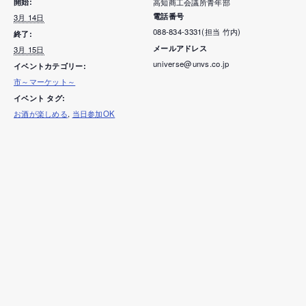
開始:
高知商工会議所青年部
電話番号
3月 14日
088-834-3331(担当 竹内)
終了:
メールアドレス
3月 15日
universe@unvs.co.jp
イベントカテゴリー:
市～マーケット～
イベント タグ:
お酒が楽しめる
,
当日参加OK