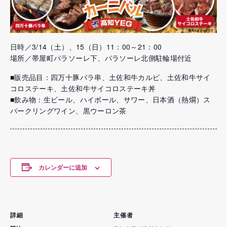
日時／3/14（土）、15（日）11：00～21：00
場所／帯屋町パラソーレ下、パラソーレ北側駐輪場付近
■販売品目：四万十豚バラ串、土佐和牛カルビ、土佐和牛サイ
コロステーキ、土佐和牛サイコロステーキ丼
■飲み物：生ビール、ハイボール、サワー、日本酒（熱燗）ス
パークリングワイン、黒ウーロン茶
カレンダーに追加
詳細
主催者