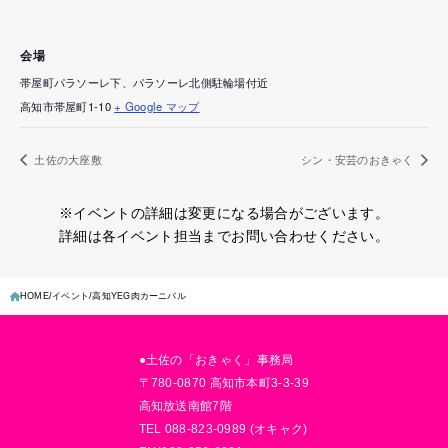
会場
帯屋町パラソーレ下、パラソーレ北側駐輪場付近
高知市帯屋町1-10
+ Google マップ
土佐の大座敷
シン・安芸のおきゃく
※イベントの詳細は変更になる場合がございます。
詳細は各イベント担当までお問い合わせください。
HOME
イベント
高知YEG肉カーニバル
●土佐の「おきゃく」事務局
〒780-0870 高知市本町3-3-39
高知放送南館7階
TEL 088-823-0989 (オキャク)