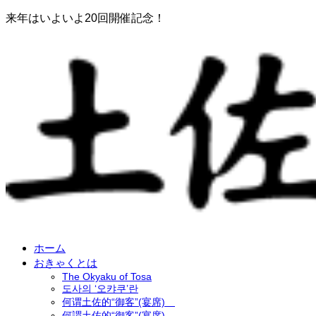
来年はいよいよ20回開催記念！
ホーム
おきゃくとは
The Okyaku of Tosa
도사의 ‘오캬쿠’란
何谓土佐的“御客”(宴席)
何謂土佐的“御客”(宴席)