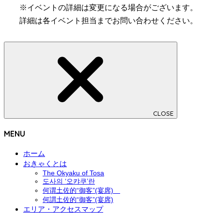
※イベントの詳細は変更になる場合がございます。
詳細は各イベント担当までお問い合わせください。
CLOSE
MENU
ホーム
おきゃくとは
The Okyaku of Tosa
도사의 ‘오캬쿠’란
何谓土佐的“御客”(宴席)
何謂土佐的“御客”(宴席)
エリア・アクセスマップ