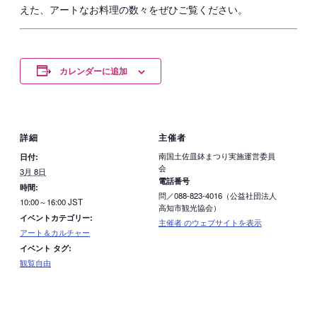
えた、アートなお料理の数々をぜひご覧ください。
カレンダーに追加
詳細
主催者
南国土佐皿鉢まつり実施運営委員
日付:
会
3月 8日
電話番号
時間:
問／088-823-4016（公益社団法人
10:00～16:00
JST
高知市観光協会）
イベントカテゴリー:
主催者 のウェブサイトを表示
アート＆カルチャー
イベント タグ:
観覧自由