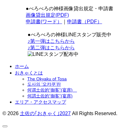
●べろべろの神様画像貸出規定・申請書
画像貸出規定(PDF)
申請書(ワード）
｜
申請書（PDF）
●べろべろの神様LINEスタンプ販売中
♪第一弾はこちらから
♪第二弾はこちらから
ホーム
おきゃくとは
The Okyaku of Tosa
도사의 ‘오캬쿠’란
何谓土佐的“御客”(宴席)
何謂土佐的“御客”(宴席)
エリア・アクセスマップ
© 2026
土佐の｢おきゃく｣2027
All Rights Reserved.