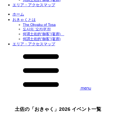
エリア・アクセスマップ
ホーム
おきゃくとは
The Okyaku of Tosa
도사의 ‘오캬쿠’란
何谓土佐的“御客”(宴席)
何謂土佐的“御客”(宴席)
エリア・アクセスマップ
menu
土佐の「おきゃく」2026 イベント一覧