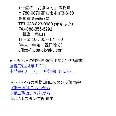
●土佐の「おきゃく」事務局
〒780-0870 高知市本町3-3-39
高知放送南館7階
TEL 088-823-0989 (オキャク)
FAX088-856-6291
［担当：亀山］
月～金 10：00～17：00
(年末・年始・祝日除く)
office@tosa-okyaku.com
●べろべろの神様画像貸出規定・申請書
画像貸出規定(PDF)
申請書(ワード）
｜
申請書（PDF）
●べろべろの神様LINEスタンプ販売中
♪第一弾はこちらから
♪第二弾はこちらから