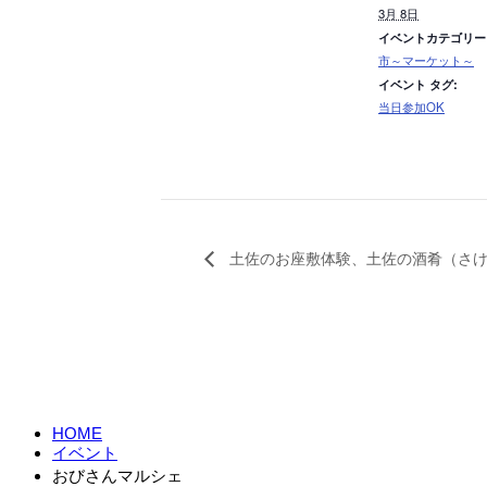
3月 8日
イベントカテゴリー
市～マーケット～
イベント タグ:
当日参加OK
土佐のお座敷体験、土佐の酒肴（さけ
HOME
イベント
おびさんマルシェ