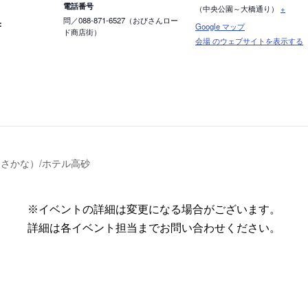
電話番号
（中央公園～大橋通り）
+
問／088-871-6527（おびさんロー
:
Google マップ
ド商店街）
会場 のウェブサイトを表示する
さかな）/ホテル高砂
※イベントの詳細は変更になる場合がございます。
詳細は各イベント担当までお問い合わせください。