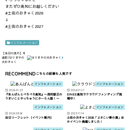
またぜひ高知にお越しください
#土佐のおきゃく2026
⇓
#土佐のおきゃく2027
インフォメーション
【当日の流れ】を
追記/はりまやの
大おきゃく
RECOMMEND
インフォメーション
インフォメーション
2026.01.23
2026.01.27
『あんぱんとべろべろ高知』〜西村雄正の
EINEE高知でクラウドファンディング挑
うまいことやっちゅうにかーらん話！〜
戦中！
インフォメーション
インフォメーション
2026.03.06
2025.11.14
当日リーフレット（イベント案内）
土佐のおきゃく2026「よさこい春の舞」ほ
かイベント掲載しました！
インフォメーション
インフォメーション