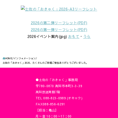
2026の第二弾リーフレット(PDF)
2026の第一弾リーフレット(PDF)
2026イベント案内(jpg)
おもて
・
うら
HOME
インフォメーション
土佐の「おきゃく」2026、たくさんのご来場ご参加ありがとうございました。
●土佐の「おきゃく」事務局
〒780-0870 高知市本町3-3-39
高知放送南館7階
TEL 088-823-0989 (オキャク)
FAX088-856-6291
［担当：亀山］
月～金 10：00～17：00