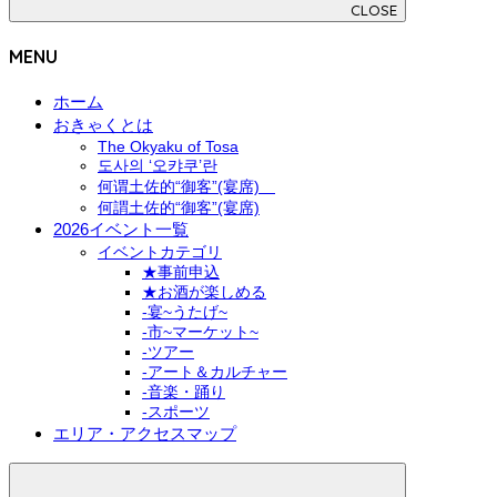
CLOSE
MENU
ホーム
おきゃくとは
The Okyaku of Tosa
도사의 ‘오캬쿠’란
何谓土佐的“御客”(宴席)
何謂土佐的“御客”(宴席)
2026イベント一覧
イベントカテゴリ
★事前申込
★お酒が楽しめる
-宴~うたげ~
-市~マーケット~
-ツアー
-アート＆カルチャー
-音楽・踊り
-スポーツ
エリア・アクセスマップ