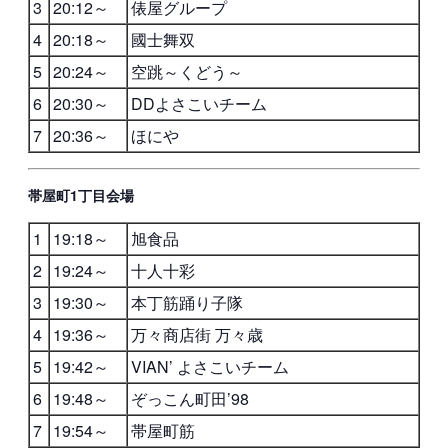
3
20:12～
俵屋グループ
4
20:18～
國士舞双
5
20:24～
空跳～くどう～
6
20:30～
DDよさこいチーム
7
20:36～
ほにや
帯屋町1丁目会場
1
19:18～
旭食品
2
19:24～
十人十彩
3
19:30～
本丁筋踊り子隊
4
19:36～
万々商店街 万々歳
5
19:42～
VIAN’ よさこいチーム
6
19:48～
ぞっこん町田’98
7
19:54～
帯屋町筋