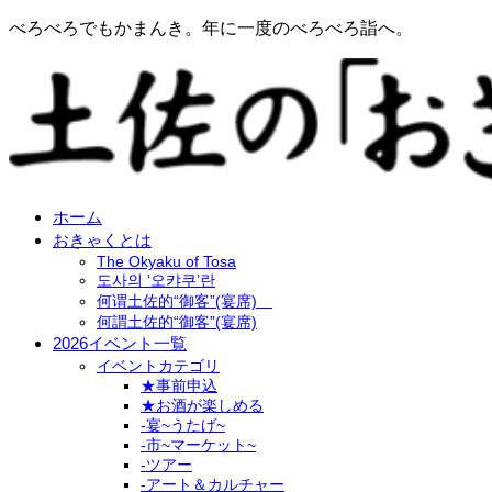
べろべろでもかまんき。年に一度のべろべろ詣へ。
ホーム
おきゃくとは
The Okyaku of Tosa
도사의 ‘오캬쿠’란
何谓土佐的“御客”(宴席)
何謂土佐的“御客”(宴席)
2026イベント一覧
イベントカテゴリ
★事前申込
★お酒が楽しめる
-宴~うたげ~
-市~マーケット~
-ツアー
-アート＆カルチャー