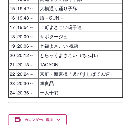
15
19:42～
大橋通り踊り子隊
16
19:48～
燦－SUN－
17
19:54～
上町よさこい鳴子連
18
20:00～
サボタージュ
19
20:06～
七福よさこい 祝禧
20
20:12～
とらっくよさこい（ちふれ）
21
20:18～
TACYON
22
20:24～
京町・新京橋「ゑびすしばてん連」
23
20:30～
旭食品
24
20:36～
十人十彩
カレンダーに追加