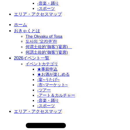
-音楽・踊り
-スポーツ
エリア・アクセスマップ
ホーム
おきゃくとは
The Okyaku of Tosa
도사의 ‘오캬쿠’란
何谓土佐的“御客”(宴席)
何謂土佐的“御客”(宴席)
2026イベント一覧
イベントカテゴリ
★事前申込
★お酒が楽しめる
-宴~うたげ~
-市~マーケット~
-ツアー
-アート＆カルチャー
-音楽・踊り
-スポーツ
エリア・アクセスマップ