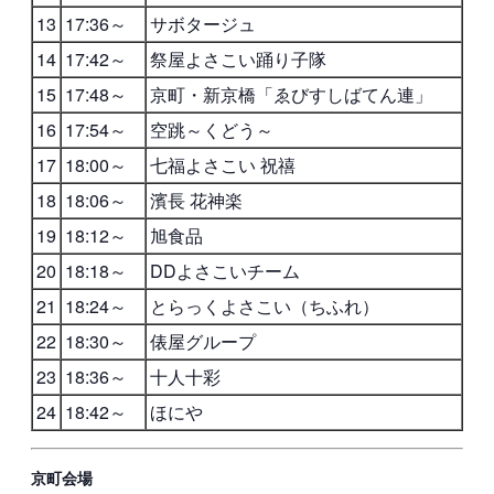
13
17:36～
サボタージュ
14
17:42～
祭屋よさこい踊り子隊
15
17:48～
京町・新京橋「ゑびすしばてん連」
16
17:54～
空跳～くどう～
17
18:00～
七福よさこい 祝禧
18
18:06～
濱長 花神楽
19
18:12～
旭食品
20
18:18～
DDよさこいチーム
21
18:24～
とらっくよさこい（ちふれ）
22
18:30～
俵屋グループ
23
18:36～
十人十彩
24
18:42～
ほにや
京町会場