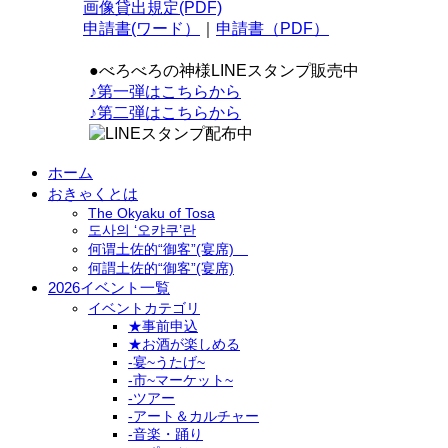
画像貸出規定(PDF)
申請書(ワード）
｜
申請書（PDF）
●べろべろの神様LINEスタンプ販売中
♪第一弾はこちらから
♪第二弾はこちらから
ホーム
おきゃくとは
The Okyaku of Tosa
도사의 ‘오캬쿠’란
何谓土佐的“御客”(宴席)
何謂土佐的“御客”(宴席)
2026イベント一覧
イベントカテゴリ
★事前申込
★お酒が楽しめる
-宴~うたげ~
-市~マーケット~
-ツアー
-アート＆カルチャー
-音楽・踊り