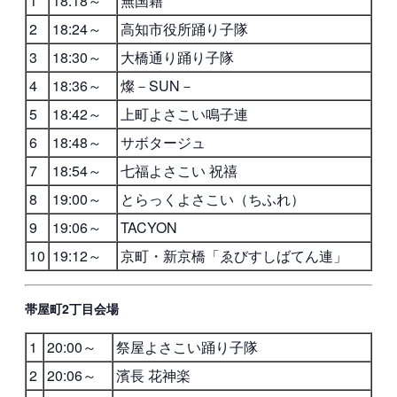
1
18:18～
無国籍
2
18:24～
高知市役所踊り子隊
3
18:30～
大橋通り踊り子隊
4
18:36～
燦－SUN－
5
18:42～
上町よさこい鳴子連
6
18:48～
サボタージュ
7
18:54～
七福よさこい 祝禧
8
19:00～
とらっくよさこい（ちふれ）
9
19:06～
TACYON
10
19:12～
京町・新京橋「ゑびすしばてん連」
帯屋町2丁目会場
1
20:00～
祭屋よさこい踊り子隊
2
20:06～
濱長 花神楽