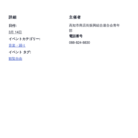
詳細
主催者
高知市商店街振興組合連合会青年
日付:
部
3月 14日
電話番号
イベントカテゴリー:
088-824-8830
音楽・踊り
イベント タグ:
観覧自由