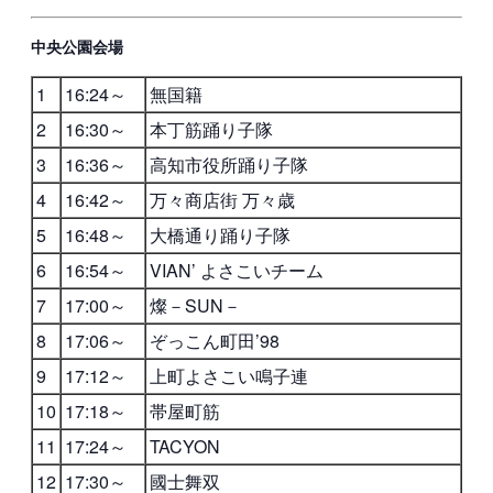
中央公園会場
1
16:24～
無国籍
2
16:30～
本丁筋踊り子隊
3
16:36～
高知市役所踊り子隊
4
16:42～
万々商店街 万々歳
5
16:48～
大橋通り踊り子隊
6
16:54～
VIAN’ よさこいチーム
7
17:00～
燦－SUN－
8
17:06～
ぞっこん町田’98
9
17:12～
上町よさこい鳴子連
10
17:18～
帯屋町筋
11
17:24～
TACYON
12
17:30～
國士舞双