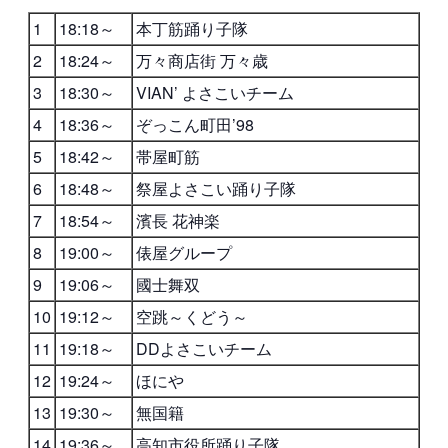
1
18:18～
本丁筋踊り子隊
2
18:24～
万々商店街 万々歳
3
18:30～
VIAN’ よさこいチーム
4
18:36～
ぞっこん町田’98
5
18:42～
帯屋町筋
6
18:48～
祭屋よさこい踊り子隊
7
18:54～
濱長 花神楽
8
19:00～
俵屋グループ
9
19:06～
國士舞双
10
19:12～
空跳～くどう～
11
19:18～
DDよさこいチーム
12
19:24～
ほにや
13
19:30～
無国籍
14
19:36～
高知市役所踊り子隊