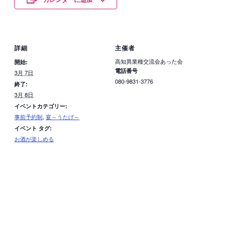
詳細
主催者
高知異業種交流会あった会
開始:
電話番号
3月 7日
080-9831-3776
終了:
3月 8日
イベントカテゴリー:
事前予約制
,
宴～うたげ～
イベント タグ:
お酒が楽しめる