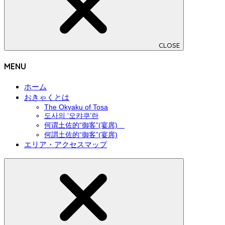
CLOSE
MENU
ホーム
おきゃくとは
The Okyaku of Tosa
도사의 ‘오캬쿠’란
何谓土佐的“御客”(宴席)
何謂土佐的“御客”(宴席)
エリア・アクセスマップ