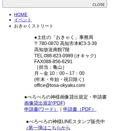
CLOSE
HOME
イベント
おきゃくストリート
●土佐の「おきゃく」事務局
〒780-0870 高知市本町3-3-39
高知放送南館7階
TEL 088-823-0989 (オキャク)
FAX088-856-6291
［担当：亀山］
月～金 10：00～17：00
(年末・年始・祝日除く)
office@tosa-okyaku.com
●べろべろの神様画像貸出規定・申請書
画像貸出規定(PDF)
申請書(ワード）
｜
申請書（PDF）
●べろべろの神様LINEスタンプ販売中
♪第一弾はこちらから