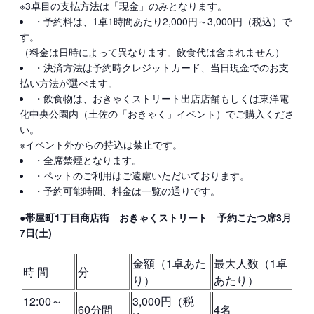
※3卓目の支払方法は「現金」のみとなります。
・予約料は、1卓1時間あたり2,000円～3,000円（税込）で
す。
（料金は日時によって異なります。飲食代は含まれません）
・決済方法は予約時クレジットカード、当日現金でのお支
払い方法が選べます。
・飲食物は、おきゃくストリート出店店舗もしくは東洋電
化中央公園内（土佐の「おきゃく」イベント）でご購入くださ
い。
※イベント外からの持込は禁止です。
・全席禁煙となります。
・ペットのご利用はご遠慮いただいております。
・予約可能時間、料金は一覧の通りです。
●帯屋町1丁目商店街 おきゃくストリート 予約こたつ席3月
7日(土)
金額（1卓あた
最大人数（1卓
時 間
分
り）
あたり）
12:00～
3,000円（税
60分間
4名