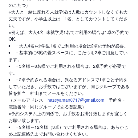
のこたつ）
※大人と一緒に座れる未就学児は人数にカウントしなくても大
丈夫ですが、小学生以上は「1名」としてカウントしてくださ
い。
※例えば、大人4名+未就学児1名でご利用の場合は1卓の予約で
OK。
・大人4名+小学生1名でご利用の場合は2卓の予約が必要。
・基本的に6帖の畳スペースに、こたつを2卓ご用意してい
ます。
・5名様～8名様でご利用される場合は、2卓予約が必要で
す。
・2卓予約される場合は、異なるアドレスで1卓ごと予約を
していただき、お手数ではございますが、同じグループである
旨を担当：枦山までメールをください。
（メールアドレス
hazeyaman0717@gmail.com
予約名・
電話番号・同じグループである旨記載）
※予約システム上の関係で、お手数をお掛け致しますが宜しく
お願い致します。
・9名様～12名様（3卓）でご利用される場合は、あらかじ
め上記連絡先までお問い合わせください。