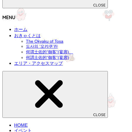
CLOSE
MENU
ホーム
おきゃくとは
The Okyaku of Tosa
도사의 ‘오캬쿠’란
何谓土佐的“御客”(宴席)
何謂土佐的“御客”(宴席)
エリア・アクセスマップ
CLOSE
HOME
イベント