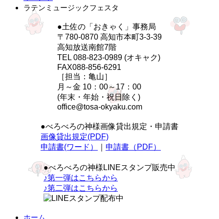
ラテンミュージックフェスタ
●土佐の「おきゃく」事務局
〒780-0870 高知市本町3-3-39
高知放送南館7階
TEL 088-823-0989 (オキャク)
FAX088-856-6291
［担当：亀山］
月～金 10：00～17：00
(年末・年始・祝日除く)
office@tosa-okyaku.com
●べろべろの神様画像貸出規定・申請書
画像貸出規定(PDF)
申請書(ワード）
｜
申請書（PDF）
●べろべろの神様LINEスタンプ販売中
♪第一弾はこちらから
♪第二弾はこちらから
ホーム