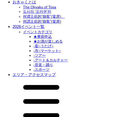
おきゃくとは
The Okyaku of Tosa
도사의 ‘오캬쿠’란
何谓土佐的“御客”(宴席)
何謂土佐的“御客”(宴席)
2026イベント一覧
イベントカテゴリ
★事前申込
★お酒が楽しめる
-宴~うたげ~
-市~マーケット~
-ツアー
-アート＆カルチャー
-音楽・踊り
-スポーツ
エリア・アクセスマップ