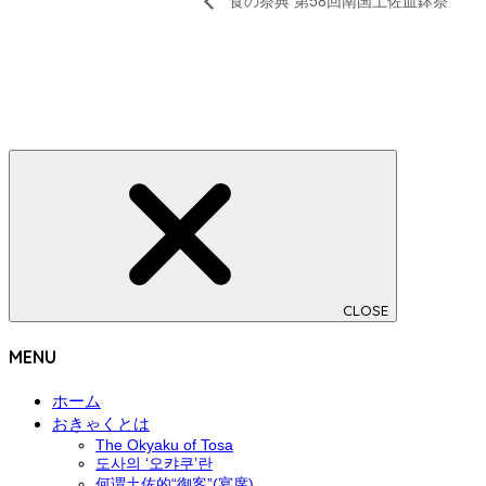
CLOSE
MENU
ホーム
おきゃくとは
The Okyaku of Tosa
도사의 ‘오캬쿠’란
何谓土佐的“御客”(宴席)