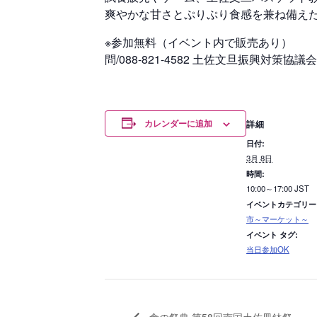
爽やかな⽢さとぷりぷり⾷感を兼ね備え
※参加無料（イベント内で販売あり）
問/088-821-4582 土佐文旦振興対策
カレンダーに追加
詳細
日付:
3月 8日
時間:
10:00～17:00
JST
イベントカテゴリー
市～マーケット～
イベント タグ:
当日参加OK
食の祭典 第58回南国土佐皿鉢祭