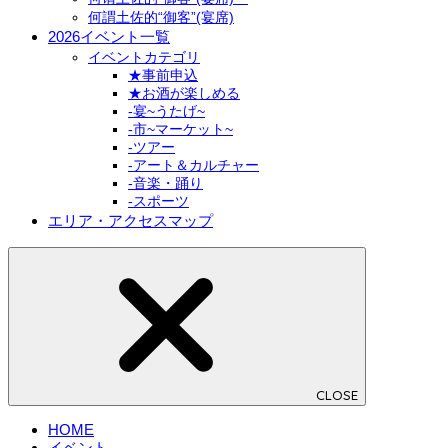
何謂土佐的“御客”(宴席)
2026イベント一覧
イベントカテゴリ
★事前申込
★お酒が楽しめる
-宴~うたげ~
-市~マーケット~
-ツアー
-アート＆カルチャー
-音楽・踊り
-スポーツ
エリア・アクセスマップ
CLOSE
HOME
イベント