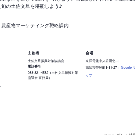
た旬の⼟佐⽂旦を堪能しよう♪
協議会 農産物マーケティング戦略課内
主催者
会場
土佐文旦振興対策協議会
東洋電化中央公園北口
電話番号
高知市帯屋町1-11-27
+ Google 
088-821-4582（土佐文旦振興対策
ップ
協議会 事務局）
:
アテンダント特