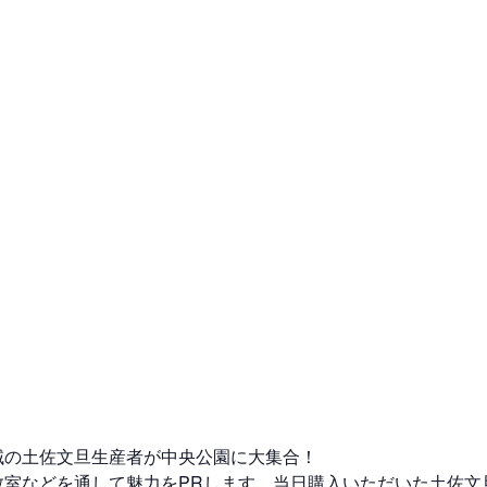
域の⼟佐⽂旦⽣産者が中央公園に⼤集合！
教室などを通して魅⼒をPRします。当⽇購⼊いただいた⼟佐⽂