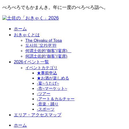
べろべろでもかまんき。年に一度のべろべろ詣へ。
ホーム
おきゃくとは
The Okyaku of Tosa
도사의 ‘오캬쿠’란
何谓土佐的“御客”(宴席)
何謂土佐的“御客”(宴席)
2026イベント一覧
イベントカテゴリ
★事前申込
★お酒が楽しめる
-宴~うたげ~
-市~マーケット~
-ツアー
-アート＆カルチャー
-音楽・踊り
-スポーツ
エリア・アクセスマップ
ホーム