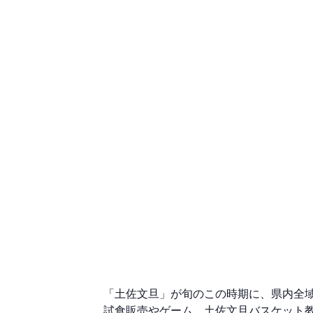
「⼟佐⽂旦」が旬のこの時期に、県内全
試⾷販売やゲーム、⼟佐⽂旦バスケット