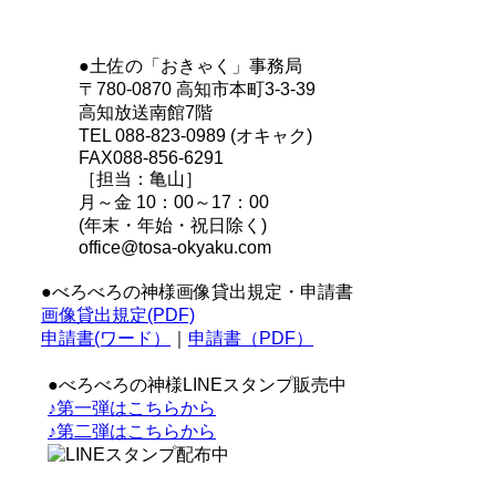
●土佐の「おきゃく」事務局
〒780-0870 高知市本町3-3-39
高知放送南館7階
TEL 088-823-0989 (オキャク)
FAX088-856-6291
［担当：亀山］
月～金 10：00～17：00
(年末・年始・祝日除く)
office@tosa-okyaku.com
●べろべろの神様画像貸出規定・申請書
画像貸出規定(PDF)
申請書(ワード）
｜
申請書（PDF）
●べろべろの神様LINEスタンプ販売中
♪第一弾はこちらから
♪第二弾はこちらから