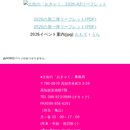
2026の第二弾リーフレット(PDF)
2026の第一弾リーフレット(PDF)
2026イベント案内(jpg)
おもて
・
うら
HOME
ページがみつかりません。
●土佐の「おきゃく」事務局
〒780-0870 高知市本町3-3-39
高知放送南館7階
TEL 088-823-0989 (オキャク)
FAX088-856-6291
［担当：亀山］
月～金 10：00～17：00
(年末・年始・祝日除く)