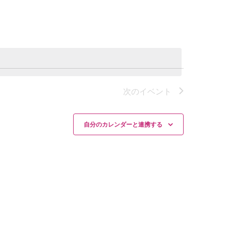
ト
ビ
ュ
ー
ナ
ビ
ゲ
次の
イベント
ー
シ
ョ
自分のカレンダーと連携する
ン