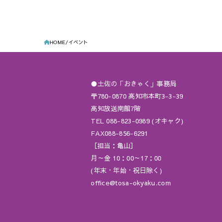
ー
示
ド
で
HOME
イベント
イ
ベ
ン
●土佐の「おきゃく」事務局
ト
〒780-0870 高知市本町3-3-39
を
高知放送南館7階
検
TEL 088-823-0989 (オキャク)
索
FAX088-856-6291
［担当：亀山］
し
月～金 10：00～17：00
ま
(年末・年始・祝日除く)
す
office@tosa-okyaku.com
。