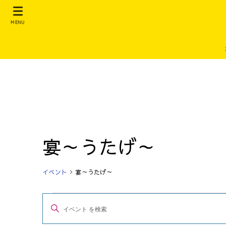
MENU
宴～うたげ～
イベント
宴～うたげ～
イ
イ
キ
ベ
ベ
ー