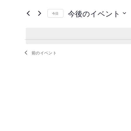
ン
ン
ワ
ト
ト
今後のイベント
ー
今日
を
ド
日
検
を
付
索
入
を
し
力
選
て
前の
イベント
し
択
ナ
て
ビ
く
ゲ
だ
ー
さ
シ
い
ョ
。
キ
ン
ー
を
ワ
表