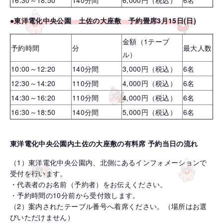
16:30～18:50
140分間
6,000円（税込）
6名
●東洋電化中央公園 土佐の大座敷 予約畳席3月15日(日)
金額（1テーブ
予約時間
分
最大人数
ル）
10:00～12:20
140分間
3,000円（税込）
6名
12:30～14:20
110分間
4,000円（税込）
6名
14:30～16:20
110分間
4,000円（税込）
6名
16:30～18:50
140分間
5,000円（税込）
6名
東洋電化中央公園内土佐の大座敷の有料席 予約当日の流れ
（1）東洋電化中央公園内、北側にあるインフォメーションで
受付を行います。
・代表者のお名前（予約者）をお伝えください。
・予約時間の10分前から受付致します。
（2）案内されたテーブル番号へ着席ください。（場所はお選
びいただけません）