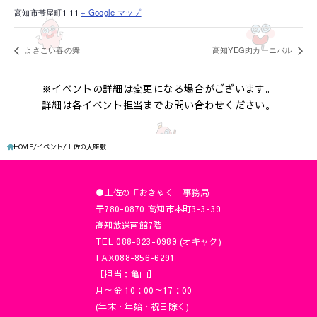
高知市帯屋町1-11
+ Google マップ
よさこい春の舞
高知YEG肉カーニバル
※イベントの詳細は変更になる場合がございます。
詳細は各イベント担当までお問い合わせください。
HOME
イベント
土佐の大座敷
●土佐の「おきゃく」事務局
〒780-0870 高知市本町3-3-39
高知放送南館7階
TEL 088-823-0989 (オキャク)
FAX088-856-6291
［担当：亀山］
月～金 10：00～17：00
(年末・年始・祝日除く)